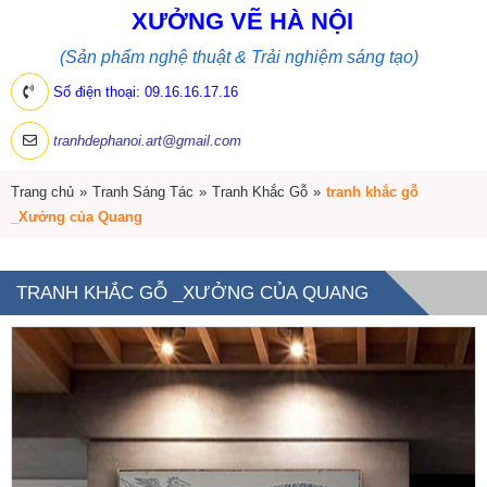
XƯỞNG VẼ HÀ NỘI
(Sản phẩm nghệ thuật & Trải nghiệm sáng tạo)
Số điện thoại: 09.16.16.17.16
tranhdephanoi.art@gmail.com
Trang chủ
»
Tranh Sáng Tác
»
Tranh Khắc Gỗ
»
tranh khắc gỗ
_Xưởng của Quang
TRANH KHẮC GỖ _XƯỞNG CỦA QUANG