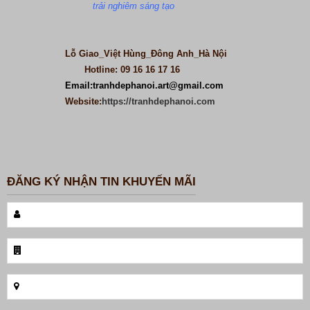
trải nghiêm sáng tạo
Lỗ Giao_Việt Hùng_Đông Anh
_Hà Nội
Hotline: 09 16 16 17 16
Email:
tranhdephanoi.art@gmail.com
Website:
https://tranhdephanoi.com
ĐĂNG KÝ NHẬN TIN KHUYẾN MÃI