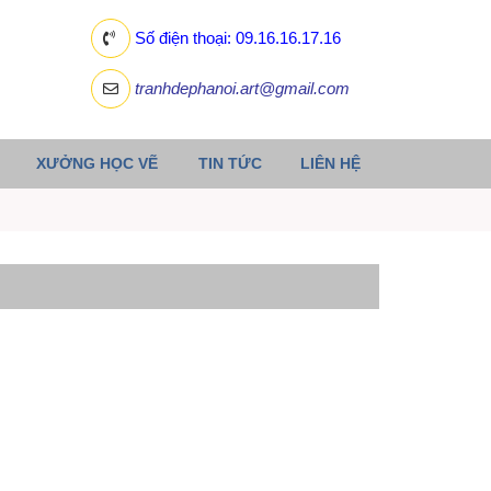
Số điện thoại: 09.16.16.17.16
tranhdephanoi.art@gmail.com
XƯỞNG HỌC VẼ
TIN TỨC
LIÊN HỆ