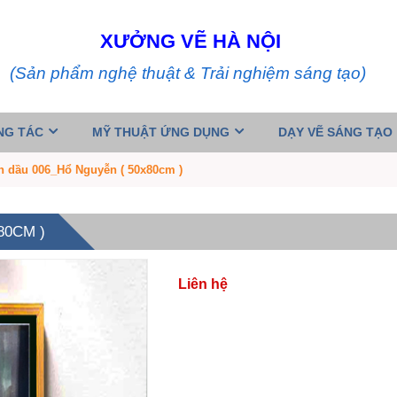
XƯỞNG VẼ HÀ NỘI
(Sản phẩm nghệ thuật & Trải nghiệm sáng tạo)
NG TÁC
MỸ THUẬT ỨNG DỤNG
DẠY VẼ SÁNG TẠO
n dầu 006_Hổ Nguyễn ( 50x80cm )
80CM )
Liên hệ