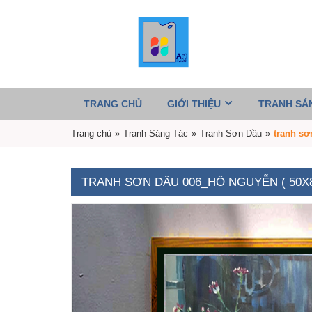
TRANG CHỦ
GIỚI THIỆU
TRANH SÁ
Trang chủ
»
Tranh Sáng Tác
»
Tranh Sơn Dầu
»
tranh sơ
TRANH SƠN DẦU 006_HỔ NGUYỄN ( 50X